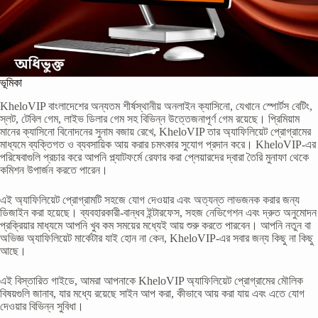
ভূমিকা
KheloVIP বাংলাদেশের অন্যতম শীর্ষস্থানীয় অনলাইন ক্যাসিনো, যেখানে স্পোর্টস বেটিং,
স্লট, টেবিল গেম, লাইভ ডিলার গেম সহ বিভিন্ন উত্তেজনাপূর্ণ গেম রয়েছে। প্রিমিয়াম
মানের ক্যাসিনো বিনোদনের সুনাম বজায় রেখে, KheloVIP তার অ্যাফিলিয়েট প্রোগ্রামের
মাধ্যমে ব্যক্তিগত ও ব্যবসায়িক আয় করার চমৎকার সুযোগ প্রদান করে। KheloVIP-এর
পরিষেবাগুলি প্রচার করে আপনি প্ল্যাটফর্মে রেফার করা প্লেয়ারদের দ্বারা তৈরি মুনাফা থেকে
কমিশন উপার্জন করতে পারেন।
এই অ্যাফিলিয়েট প্রোগ্রামটি সহজে যোগ দেওয়ার এবং অত্যন্ত লাভজনক করার জন্য
ডিজাইন করা হয়েছে। ব্যবহারকারী-বান্ধব ইন্টারফেস, সহজ নেভিগেশন এবং দ্রুত অনুমোদন
প্রক্রিয়ার মাধ্যমে আপনি খুব কম সময়ের মধ্যেই আয় শুরু করতে পারবেন। আপনি নতুন বা
অভিজ্ঞ অ্যাফিলিয়েট মার্কেটার যাই হোন না কেন, KheloVIP-এর সবার জন্য কিছু না কিছু
আছে।
এই বিস্তারিত গাইডে, আমরা আপনাকে KheloVIP অ্যাফিলিয়েট প্রোগ্রামের মৌলিক
বিষয়গুলি জানাব, যার মধ্যে রয়েছে সাইন আপ করা, কীভাবে আয় করা যায় এবং এতে যোগ
দেওয়ার বিভিন্ন সুবিধা।