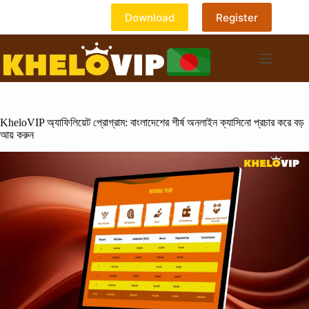
Skip
Download
Register
to
content
KheloVIP অ্যাফিলিয়েট প্রোগ্রাম: বাংলাদেশের শীর্ষ অনলাইন ক্যাসিনো প্রচার করে বড়
আয় করুন