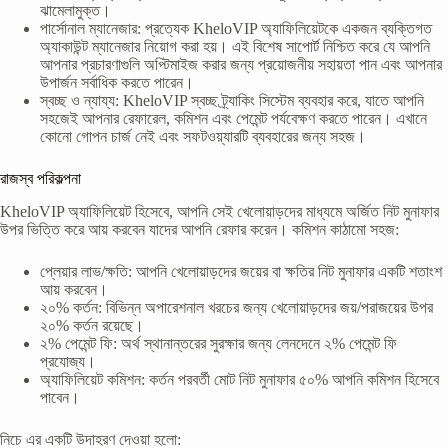
ঝামেলামুক্ত।
পার্সোনাল ম্যানেজার: প্রত্যেক KheloVIP অ্যাফিলিয়েটকে একজন ব্যক্তিগত
অ্যাকাউন্ট ম্যানেজার নিয়োগ করা হয়। এই বিশেষ সাপোর্ট নিশ্চিত করে যে আপনি
আপনার প্রচারণাগুলি অপ্টিমাইজ করার জন্য প্রয়োজনীয় সহায়তা পান এবং আপনার
উপার্জন সর্বাধিক করতে পারেন।
স্বচ্ছ ও ন্যায্য: KheloVIP স্বচ্ছ ট্র্যাকিং সিস্টেম ব্যবহার করে, যাতে আপনি
সহজেই আপনার রেফারেল, কমিশন এবং পেমেন্ট পর্যবেক্ষণ করতে পারেন। এখানে
কোনো গোপন চার্জ নেই এবং সফটওয়্যারটি ব্যবহারের জন্য সহজ।
রাজস্ব পরিকল্পনা
KheloVIP অ্যাফিলিয়েট হিসেবে, আপনি সেই খেলোয়াড়দের মাধ্যমে অর্জিত নিট মুনাফার
উপর ভিত্তি করে আয় করবেন যাদের আপনি রেফার করেন। কমিশন কাঠামো সহজ:
প্লেয়ার লাভ/ক্ষতি: আপনি খেলোয়াড়দের জয়ের বা ক্ষতির নিট মুনাফার একটি শতাংশ
আয় করবেন।
২০% কর্তন: বিভিন্ন অপারেশনাল খরচের জন্য খেলোয়াড়দের জয়/পরাজয়ের উপর
২০% কর্তন রয়েছে।
২% পেমেন্ট ফি: অর্থ স্থানান্তরের সুরক্ষার জন্য লেনদেনে ২% পেমেন্ট ফি
প্রযোজ্য।
অ্যাফিলিয়েট কমিশন: কর্তন পরবর্তী মোট নিট মুনাফার ৫০% আপনি কমিশন হিসেবে
পাবেন।
নিচে এর একটি উদাহরণ দেওয়া হলো: