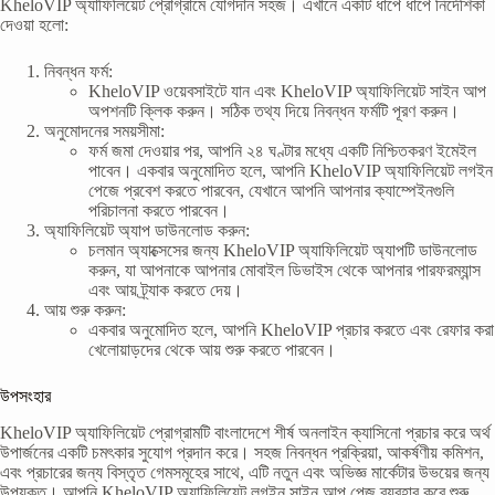
KheloVIP অ্যাফিলিয়েট প্রোগ্রামে যোগদান সহজ। এখানে একটি ধাপে ধাপে নির্দেশিকা
দেওয়া হলো:
নিবন্ধন ফর্ম:
KheloVIP ওয়েবসাইটে যান এবং KheloVIP অ্যাফিলিয়েট সাইন আপ
অপশনটি ক্লিক করুন। সঠিক তথ্য দিয়ে নিবন্ধন ফর্মটি পূরণ করুন।
অনুমোদনের সময়সীমা:
ফর্ম জমা দেওয়ার পর, আপনি ২৪ ঘণ্টার মধ্যে একটি নিশ্চিতকরণ ইমেইল
পাবেন। একবার অনুমোদিত হলে, আপনি KheloVIP অ্যাফিলিয়েট লগইন
পেজে প্রবেশ করতে পারবেন, যেখানে আপনি আপনার ক্যাম্পেইনগুলি
পরিচালনা করতে পারবেন।
অ্যাফিলিয়েট অ্যাপ ডাউনলোড করুন:
চলমান অ্যাক্সেসের জন্য KheloVIP অ্যাফিলিয়েট অ্যাপটি ডাউনলোড
করুন, যা আপনাকে আপনার মোবাইল ডিভাইস থেকে আপনার পারফরম্যান্স
এবং আয় ট্র্যাক করতে দেয়।
আয় শুরু করুন:
একবার অনুমোদিত হলে, আপনি KheloVIP প্রচার করতে এবং রেফার করা
খেলোয়াড়দের থেকে আয় শুরু করতে পারবেন।
উপসংহার
KheloVIP অ্যাফিলিয়েট প্রোগ্রামটি বাংলাদেশে শীর্ষ অনলাইন ক্যাসিনো প্রচার করে অর্থ
উপার্জনের একটি চমৎকার সুযোগ প্রদান করে। সহজ নিবন্ধন প্রক্রিয়া, আকর্ষণীয় কমিশন,
এবং প্রচারের জন্য বিস্তৃত গেমসমূহের সাথে, এটি নতুন এবং অভিজ্ঞ মার্কেটার উভয়ের জন্য
উপযুক্ত। আপনি KheloVIP অ্যাফিলিয়েট লগইন সাইন আপ পেজ ব্যবহার করে শুরু