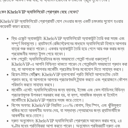
কেন KheloVIP অ্যাফিলিয়েট প্রোগ্রাম বেছে নেবেন?
KheloVIP অ্যাফিলিয়েট প্রোগ্রামটি যোগ দেওয়ার জন্য একটি চমৎকার সুযোগ হওয়ার
কয়েকটি কারণ রয়েছে:
ফ্রি এজেন্ট অ্যাকাউন্ট: KheloVIP অ্যাফিলিয়েট অ্যাকাউন্ট তৈরি করা সহজ এবং
সম্পূর্ণ বিনামূল্যে। প্ল্যাটফর্মে রেজিস্ট্রেশনের মাধ্যমে অ্যাফিলিয়েট হিসাবে আপনার
যাত্রা শুরু করতে পারেন। একবার অ্যাকাউন্ট তৈরি হয়ে গেলে আয় শুরু করার জন্য
প্রয়োজনীয় সমস্ত টুলস পেয়ে যাবেন।
দক্ষ পেমেন্ট: অ্যাফিলিয়েটদের জন্য সময়মতো পেমেন্ট পাওয়া গুরুত্বপূর্ণ।
KheloVIP-এ আপনি নিশ্চিন্ত থাকতে পারেন যে পেমেন্টগুলি সময়মতো প্রদান করা
হয়, যা আপনাকে আপনার মার্কেটিং প্রচেষ্টার উপর মনোযোগ দিতে সাহায্য করবে।
রিয়েল-টাইম মেট্রিক্স: KheloVIP ড্যাশবোর্ড প্রতি মিনিটে আপডেটেড ডেটা
প্রদান করে, যা আপনাকে আপনার প্রচারণাগুলি ট্র্যাক করতে এবং প্রয়োজনে কৌশল
পরিবর্তন করতে সাহায্য করবে।
মার্কেটিং এসেট: অ্যাফিলিয়েটদের জন্য ব্যানার, ইমেজ এবং কেস স্টাডিসহ বিভিন্ন
প্রচারণামূলক উপকরণ সরবরাহ করা হয়, যা ব্লগ, সামাজিক মাধ্যম বা ইমেইল
মার্কেটিংয়ে KheloVIP প্রচারে সহজ করে তোলে।
বিশেষ অফার: KheloVIP নিয়মিত ১০০% বোনাস, ফ্রি স্পিন, এবং ঝুঁকিমুক্ত
বাজির মতো আকর্ষণীয় অফার দেয়, যা সম্ভাব্য প্লেয়ারদের জন্য প্ল্যাটফর্মটিকে
আকর্ষণীয় করে তোলে।
দ্রুত অনুমোদন: KheloVIP অ্যাফিলিয়েট প্রোগ্রামে আবেদন করার পরে, ২৪
ঘণ্টার মধ্যে প্রতিক্রিয়া আশা করতে পারেন। অনুমোদন প্রক্রিয়াটি দ্রুত এবং